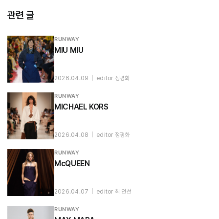
관련 글
RUNWAY
MIU MIU
2026.04.09
|
editor 정평화
RUNWAY
MICHAEL KORS
2026.04.08
|
editor 정평화
RUNWAY
McQUEEN
2026.04.07
|
editor 최 인선
RUNWAY