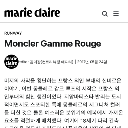
콘
텐
츠
로
RUNWAY
건
Moncler Gamme Rouge
너
뛰
기
editor
김미강(컨트리뷰팅 에디터)
|
2017년 05월 24일
미지의 사막을 횡단하는 프랑스 외인 부대의 신비로운
이야기. 이번 몽클레르 감므 루즈의 시작은 프랑스 외
인부대의 힘찬 행진이었다. 지암바티스타 발리는 도시
적이면서도 스포티한 룩에 몽클레르의 시그니처 컬러
를 더한 것은 물론 예스러운 분위기의 예복에서 가져온
요소를 적절하게 배치했다. 여기에 18세기 파리 건축