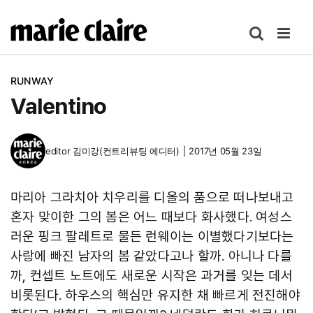
콘
텐
츠
로
RUNWAY
건
Valentino
너
뛰
기
editor
김미강(컨트리뷰팅 에디터)
|
2017년 05월 23일
마리아 그라치아 치우리를 디올의 품으로 떠나보내고
혼자 맞이한 그의 봄은 어느 때보다 화사했다. 여성스
러운 핑크 팔레트로 물든 런웨이는 이별했다기보다는
사랑에 빠진 남자의 봄 같았다고나 할까. 아니나 다를
까, 컨셉트 노트에도 새로운 시작은 과거를 잊는 데서
비롯된다. 하우스의 핵심만 유지한 채 빠르게 전진해야