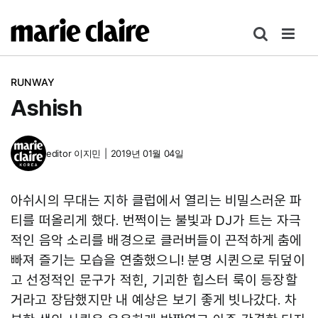
콘
텐
츠
로
RUNWAY
건
Ashish
너
뛰
기
editor
이지민
|
2019년 01월 04일
아쉬시의 무대는 지하 클럽에서 열리는 비밀스러운 파
티를 떠올리게 했다. 번쩍이는 불빛과 DJ가 트는 자극
적인 음악 소리를 배경으로 클러버들이 끈적하게 춤에
빠져 즐기는 모습을 연출했으니! 분명 시퀸으로 뒤덮이
고 선정적인 문구가 적힌, 기괴한 힙스터 룩이 등장할
거라고 장담했지만 내 예상은 보기 좋게 빗나갔다. 차