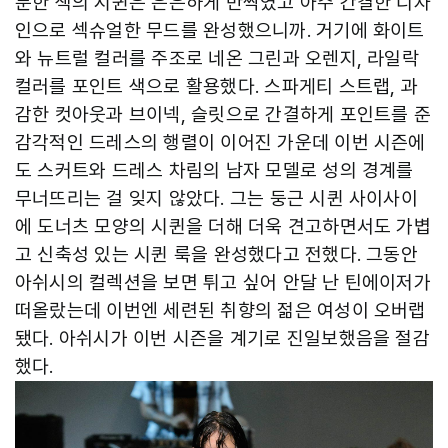
분한 색의 시퀸은 은은하게 반짝였고 아주 간결한 디자
인으로 섹슈얼한 무드를 완성했으니까. 거기에 화이트
와 뉴트럴 컬러를 주조로 네온 그린과 오렌지, 라일락
컬러를 포인트 색으로 활용했다. 스파게티 스트랩, 과
감한 컷아웃과 브이넥, 슬릿으로 간결하게 포인트를 준
감각적인 드레스의 행렬이 이어진 가운데 이번 시즌에
도 스커트와 드레스 차림의 남자 모델로 성의 경계를
무너뜨리는 걸 잊지 않았다. 그는 둥근 시퀸 사이사이
에 도너츠 모양의 시퀸을 더해 더욱 견고하면서도 가볍
고 신축성 있는 시퀸 룩을 완성했다고 전했다. 그동안
아쉬시의 컬렉션을 보면 튀고 싶어 안달 난 틴에이저가
떠올랐는데 이번엔 세련된 취향의 젊은 여성이 오버랩
됐다. 아쉬시가 이번 시즌을 계기로 진일보했음을 절감
했다.