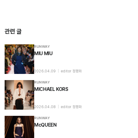
관련 글
RUNWAY
MIU MIU
2026.04.09
|
editor 정평화
RUNWAY
MICHAEL KORS
2026.04.08
|
editor 정평화
RUNWAY
McQUEEN