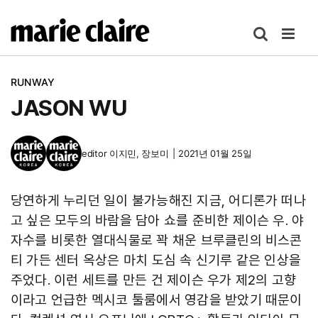
콘
텐
츠
로
RUNWAY
건
JASON WU
너
뛰
기
editor
이지민
,
장보미
|
2021년 01월 25일
당연하게 누리던 일이 불가능해진 지금, 어디론가 떠나
고 싶은 모두의 바람을 담아 쇼를 준비한 제이슨 우. 야
자수를 비롯한 열대식물로 꽉 채운 브루클린의 비스콘
티 가든 센터 옥상은 마치 도심 속 신기루 같은 인상을
주었다. 이런 세트를 만든 건 제이슨 우가 제2의 고향
이라고 언급한 멕시코 툴룸에서 영감을 받았기 때문이