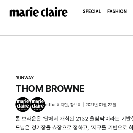
콘
텐
SPECIAL
FASHION
츠
로
건
너
뛰
기
RUNWAY
THOM BROWNE
editor
이지민
,
장보미
|
2021년 01월 22일
톰 브라운은 ‘달에서 개최된 2132 올림픽’이라는 기
드넓은 경기장을 쇼장으로 정하고, ‘지구를 기반으로 하