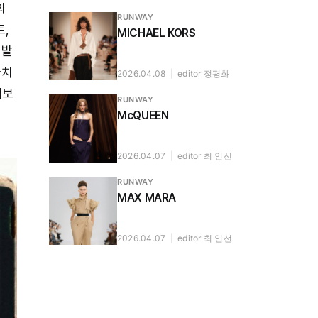
의
RUNWAY
,
MICHAEL KORS
 발
마치
2026.04.08
|
editor 정평화
해보
RUNWAY
McQUEEN
2026.04.07
|
editor 최 인선
RUNWAY
MAX MARA
2026.04.07
|
editor 최 인선