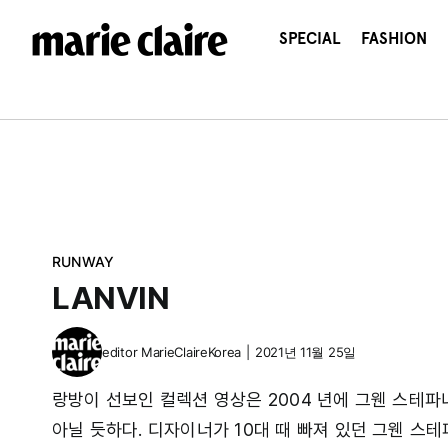
콘
텐
SPECIAL
FASHION
츠
로
건
너
뛰
기
RUNWAY
LANVIN
editor
MarieClaireKorea
|
2021년 11월 25일
랑방이 선보인 컬렉션 영상은 2004 년에 그웬 스테파니
아닐 듯하다. 디자이너가 10대 때 빠져 있던 그웬 스