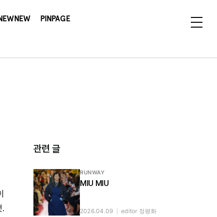
NEWNEW
PINPAGE
관련 글
RUNWAY
MIU MIU
이
.
2026.04.09
|
editor 정평화