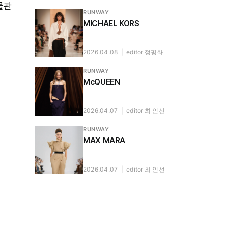
물관
RUNWAY
MICHAEL KORS
2026.04.08
|
editor 정평화
RUNWAY
McQUEEN
2026.04.07
|
editor 최 인선
RUNWAY
MAX MARA
2026.04.07
|
editor 최 인선