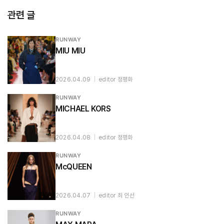
관련 글
RUNWAY
MIU MIU
2026.04.09
|
editor 정평화
RUNWAY
MICHAEL KORS
2026.04.08
|
editor 정평화
RUNWAY
McQUEEN
2026.04.07
|
editor 최 인선
RUNWAY