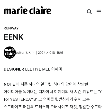
콘
텐
츠
로
RUNWAY
건
EENK
너
뛰
기
editor
김지수
|
2024년 01월 18일
DESIGNER
LEE HYE MEE 이혜미
NOTE
매 시즌 하나의 알파벳, 하나의 단어에 착안한
아이디어를 녹여내는 디자이너 이혜미의 새 시즌 키워드는 ‘Y
for YESTERDAYS’. 그 의미를 뒷받침하기 위해 그는
스트라이프 패턴의 드레스와 오버사이즈 재킷, 정갈한 수트와