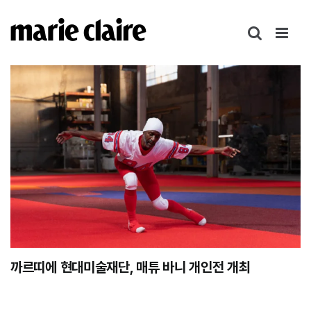
콘
텐
츠
로
건
너
뛰
기
까르띠에 현대미술재단, 매튜 바니 개인전
개최