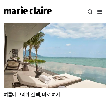
콘
텐
츠
로
건
너
뛰
기
여름이 그리워 질 때, 바로 여기