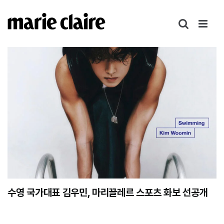
콘
텐
츠
로
건
너
뛰
기
수영 국가대표 김우민, 마리끌레르 스포츠 화보 선공개