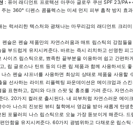
션
: 퓨어 래디언트 프로텍션 아쿠아 글로우 쿠션 SPF 23/P
주는 360° 디펜스 콤플렉스는 미세 먼지 피부 흡착 방지 효과
탐내는 럭셔리한 텍스처와 광채나는 마무리감의 래디언트 크리미
립 펜슬은 펜슬 제품만의 자연스러움과 매트 립스틱의 강점들을
술을 부드럽게 유지시켜준다. 바르는 즉시 리치하고 선명한 피
보 사이즈 립스틱으로, 뾰족한 끝부분을 이용하여 쉽고 간편하
좋고, 립 글로스나 틴트 등의 다른 립 제품과 함께 사용하셔도 
나스 펜슬 샤프너를 사용하면 최상의 상태로 제품을 사용할 수 
연출을 선사하는 라이트 리플렉팅 파운데이션은 메이크업과 스
을 표현하고, 잡티와 다크 스팟 및 홍조를 가려 준다. 자연스러
준다. 20가지 컬러로 출시된다. 내 피부처럼 자연스러운 메이
수아 나스의 진보된 뷰티 철학에서 영감을 받아 새롭게 탄생한
보된 포뮬러의 나스 립스틱으로 오늘 가장 돋보이게 해준다.
 편안함을 유지시켜준다. 60가지 광범위하고 다채로운 립스틱 