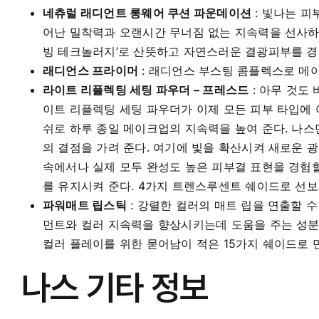
네츄럴 래디언트 롱웨어 쿠션 파운데이션
: 빛나는 피
어난 밀착력과 오랜시간 무너짐 없는 지속력을 선사하
빙 테크놀러지’로 산뜻하고 자연스러운 결광피부를 경
래디언스 프라이머
: 래디언스 부스팅 콤플렉스로 메
라이트 리플렉팅 세팅 파우더 – 프레스드
: 아무 것도
이트 리플렉팅 세팅 파우더가 이제 모든 피부 타입에
쉬로 하루 종일 메이크업의 지속력을 높여 준다. 나
의 결점을 가려 준다. 여기에 빛을 확산시켜 새로운
속에서나 실제 모두 완성도 높은 피부결 표현을 경험
를 유지시켜 준다. 4가지 트렌스루센트 쉐이드로 선보
파워매트 립스틱
: 강렬한 컬러의 매트 립을 연출할 수
먼트와 컬러 지속력을 향상시키는데 도움을 주는 성분
컬러 플레이를 위한 묻어남이 적은 15가지 쉐이드로 
나스 기타 정보