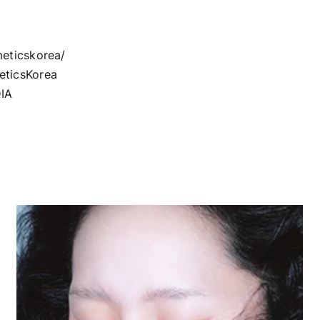
eticskorea/
ticsKorea
IA