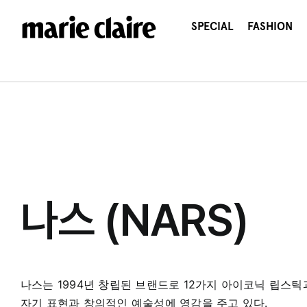
콘
텐
SPECIAL
FASHION
츠
로
건
너
뛰
기
나스 (NARS)
나스는 1994년 창립된 브랜드로 12가지 아이코닉 립스틱
자기 표현과 창의적인 예술성에 영감을 주고 있다.