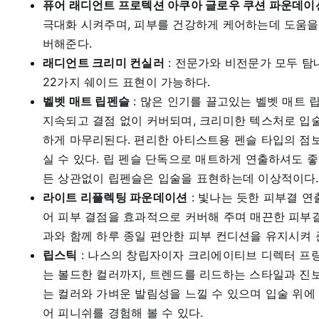
퓨어 래디언트 프로텍션 아쿠아 글로우 쿠션 파운데이
극대화 시켜주며, 피부를 건강하게 케어하는데 도움을 
버해준다.
래디언트 크리미 컨실러
: 전문가와 비전문가 모두 
22가지 쉐이드 표현이 가능하다.
벨벳 매트 립펜슬
: 많은 인기를 끌고있는 벨벳 매트 
지속되고 결점 없이 커버되며, 크리미한 텍스처로 입
하게 마무리된다. 편리한 아티스트용 펜슬 타입의 점
실 수 있다. 립 펜슬 단독으로 매트하게 연출하셔도 
든 상관없이 립펜슬은 입술을 표현하는데 이상적이다. 
라이트 리플렉팅 파운데이션
: 빛나는 듯한 피부결 
어 피부 결점을 효과적으로 커버해 주며 매끈한 피부결
과와 함께 하루 종일 편안한 피부 컨디션을 유지시켜 
립스틱
: 나스의 창립자이자 크리에이티브 디렉터 프랑
는 볼드한 컬러까지, 트렌드를 리드하는 스타일과 진
는 컬러와 가벼운 발림성을 느낄 수 있으며 입술 위에
어 피니쉬를 경험해 볼 수 있다.