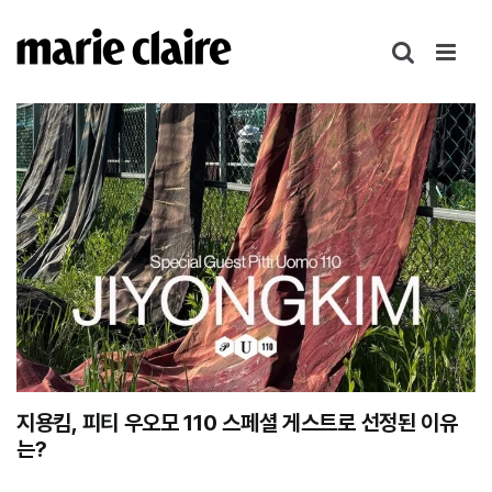
콘
텐
츠
로
건
너
뛰
기
지용킴, 피티 우오모 110 스페셜 게스트로 선정된 이유
는?