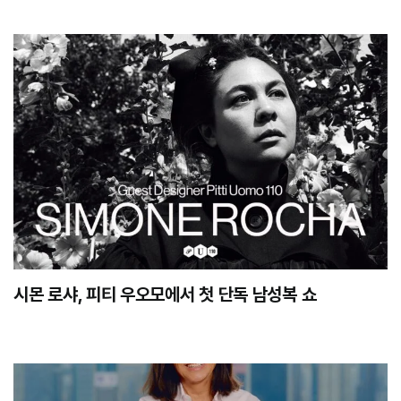
시몬 로샤, 피티 우오모에서 첫 단독 남성복 쇼