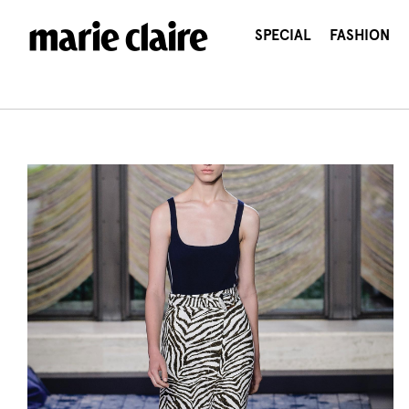
콘
텐
SPECIAL
FASHION
츠
로
건
너
뛰
기