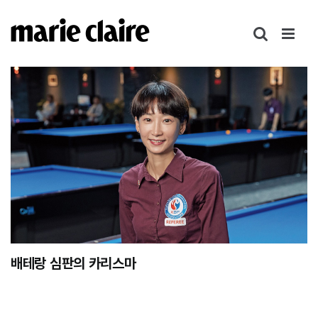
콘
텐
츠
로
건
너
뛰
기
배테랑 심판의 카리스마