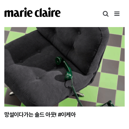
콘
텐
츠
로
건
너
뛰
기
망설이다가는 솔드 아웃! #이케아