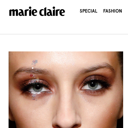
콘
텐
SPECIAL
FASHION
츠
로
건
너
뛰
기