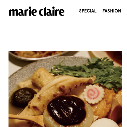
콘
텐
SPECIAL
FASHION
츠
로
건
너
뛰
기