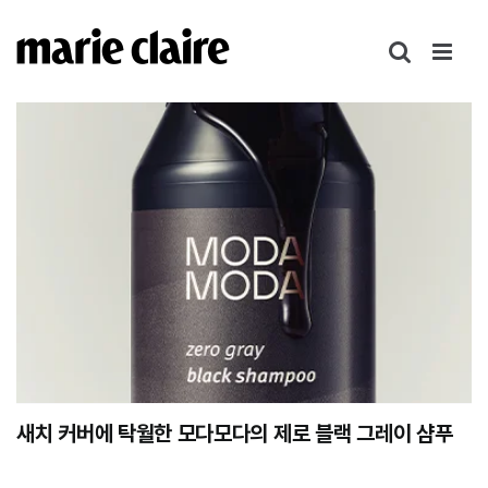
콘
텐
츠
로
건
너
뛰
기
새치 커버에 탁월한 모다모다의 제로 블랙 그레이 샴푸