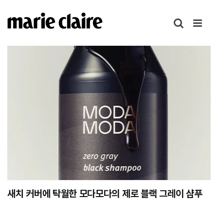
콘
텐
츠
로
건
너
뛰
기
새치 커버에 탁월한 모다모다의 제로 블랙 그레이 샴푸