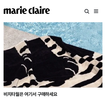
콘
텐
츠
로
건
너
뛰
기
비치타월은 여기서 구매하세요