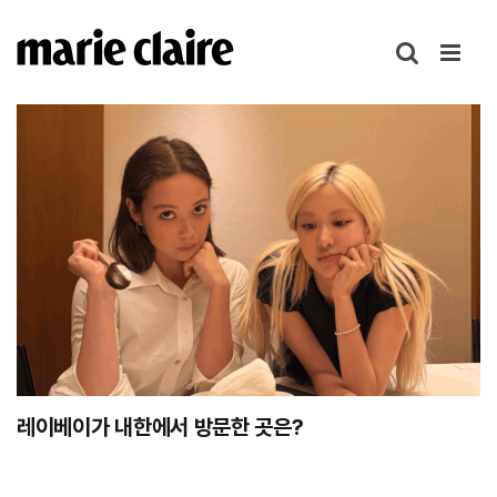
콘
텐
츠
로
건
너
뛰
기
레이베이가 내한에서 방문한 곳은?