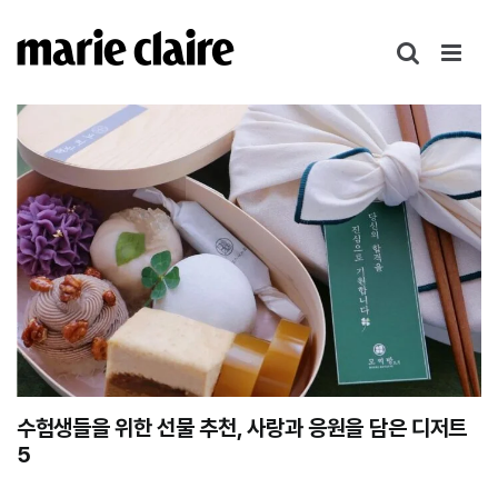
콘
텐
츠
로
건
너
뛰
기
수험생들을 위한 선물 추천, 사랑과 응원을 담은 디저트
5