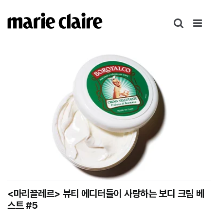
콘
텐
츠
로
건
너
뛰
기
<마리끌레르> 뷰티 에디터들이 사랑하는 보디 크림 베
스트 #5