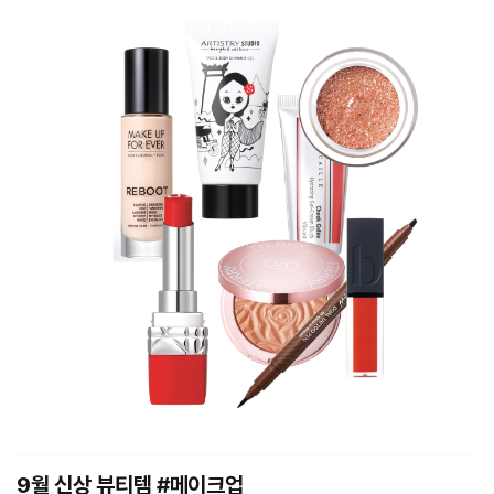
9월 신상 뷰티템 #메이크업