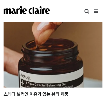
콘
텐
츠
로
건
너
뛰
기
스테디 셀러인 이유가 있는 뷰티 제품