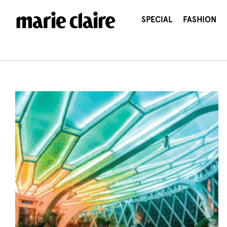
콘
텐
SPECIAL
FASHION
츠
로
건
너
뛰
기