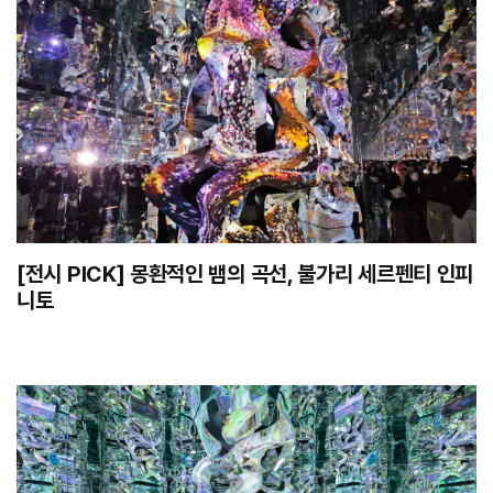
[전시 PICK] 몽환적인 뱀의 곡선, 불가리 세르펜티 인피
니토