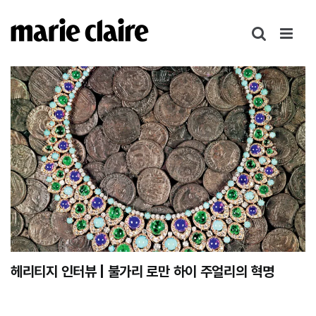
콘
텐
츠
로
건
너
뛰
기
헤리티지 인터뷰 | 불가리 로만 하이 주얼리의 혁명