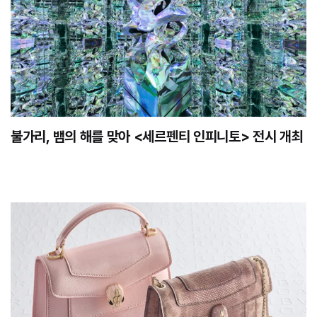
불가리, 뱀의 해를 맞아 <세르펜티 인피니토> 전시 개최