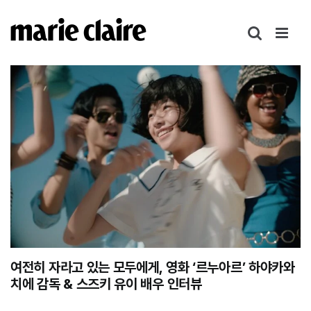
콘
텐
츠
로
건
너
뛰
기
여전히 자라고 있는 모두에게, 영화 ‘르누아르’ 하야카와
치에 감독 & 스즈키 유이 배우 인터뷰