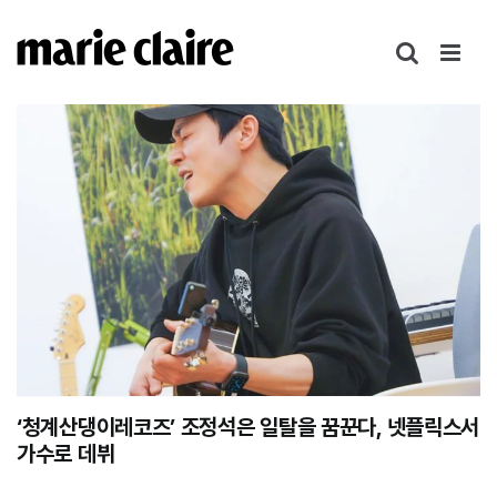
콘
텐
츠
로
건
너
뛰
기
‘청계산댕이레코즈’ 조정석은 일탈을 꿈꾼다, 넷플릭스서
가수로 데뷔