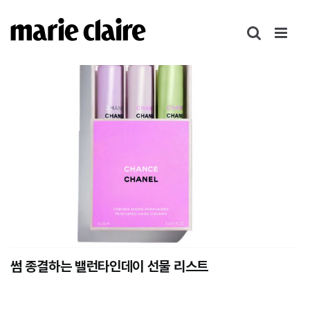
콘
텐
츠
로
건
너
뛰
기
썸 종결하는 밸런타인데이 선물 리스트