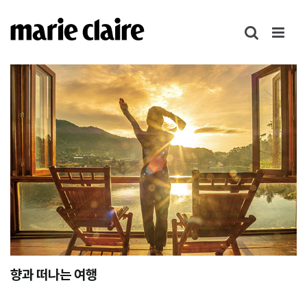
콘
텐
츠
로
건
너
뛰
기
향과 떠나는 여행