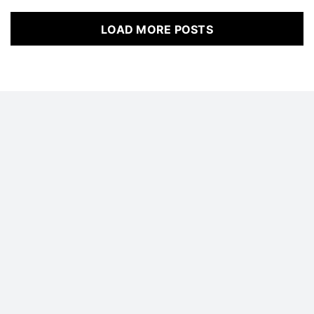
LOAD MORE POSTS
정기구독
회사소개
개인정보 취급 방침
이용약관
MASTHEAD
광고제휴