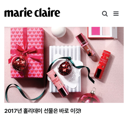
콘
텐
츠
로
건
너
뛰
기
2017년 홀리데이 선물은 바로 이것!