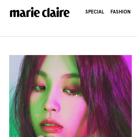
콘
텐
SPECIAL
FASHION
츠
로
건
너
뛰
기