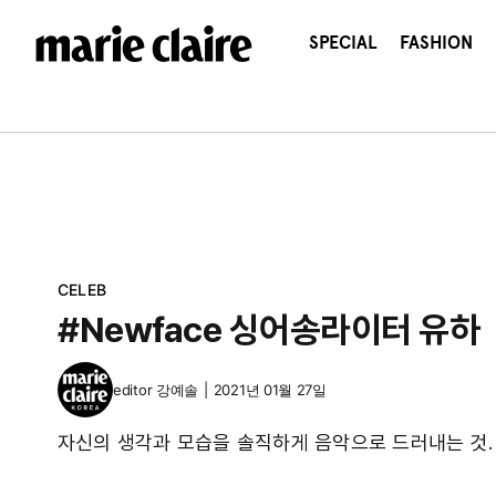
콘
텐
SPECIAL
FASHION
츠
로
건
너
뛰
기
CELEB
#Newface 싱어송라이터 유하
editor
강예솔
|
2021년 01월 27일
자신의 생각과 모습을 솔직하게 음악으로 드러내는 것.