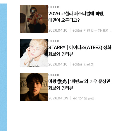
CELEB
2026 코첼라 페스티벌에 빅뱅,
태민이 오른다고?
2026.04.10
|
editor 박한빛누리(프리랜서)
CELEB
STARRY | 에이티즈(ATEEZ) 성화
화보와 인터뷰
2026.04.10
|
editor 김선희
CELEB
미광 微光 | ‘파반느’의 배우 문상민
화보와 인터뷰
2026.04.09
|
editor 안유진