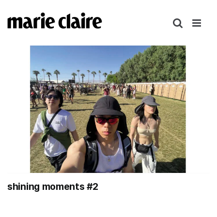
콘
텐
츠
로
건
너
뛰
기
shining moments #2