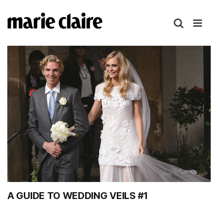
콘
텐
츠
로
건
너
뛰
기
A GUIDE TO WEDDING VEILS #1