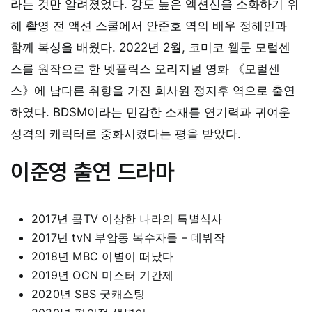
라는 것만 알려졌었다. 강도 높은 액션신을 소화하기 위
해 촬영 전 액션 스쿨에서 안준호 역의 배우 정해인과
함께 복싱을 배웠다. 2022년 2월, 코미코 웹툰 모럴센
스를 원작으로 한 넷플릭스 오리지널 영화 《모럴센
스》에 남다른 취향을 가진 회사원 정지후 역으로 출연
하였다. BDSM이라는 민감한 소재를 연기력과 귀여운
성격의 캐릭터로 중화시켰다는 평을 받았다.
이준영 출연 드라마
2017년 콬TV 이상한 나라의 특별식사
2017년 tvN 부암동 복수자들 – 데뷔작
2018년 MBC 이별이 떠났다
2019년 OCN 미스터 기간제
2020년 SBS 굿캐스팅