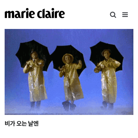
콘
텐
츠
로
건
너
뛰
기
비가 오는 날엔