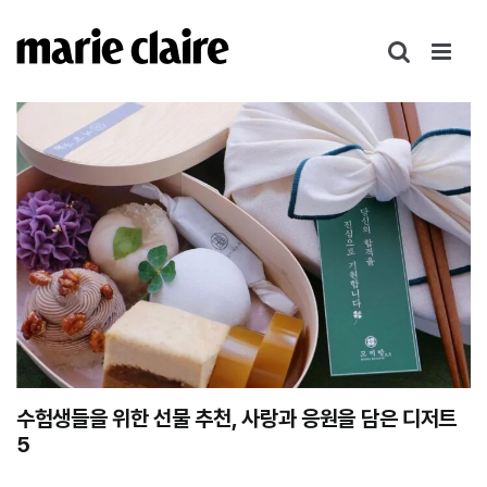
콘
텐
츠
로
건
너
뛰
기
수험생들을 위한 선물 추천, 사랑과 응원을 담은 디저트
5