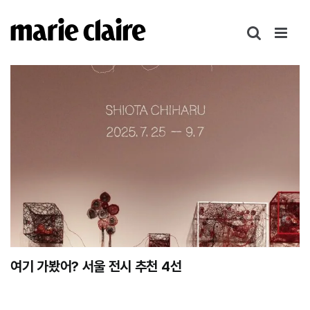
콘
텐
츠
로
건
너
뛰
기
여기 가봤어? 서울 전시 추천 4선