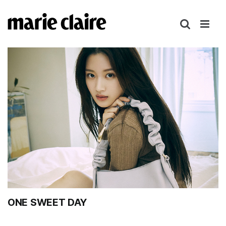
콘
텐
츠
로
건
너
뛰
기
ONE SWEET DAY