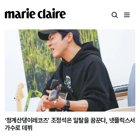
콘
텐
츠
로
건
너
뛰
기
‘청계산댕이레코즈’ 조정석은 일탈을 꿈꾼다, 넷플릭스서
가수로 데뷔