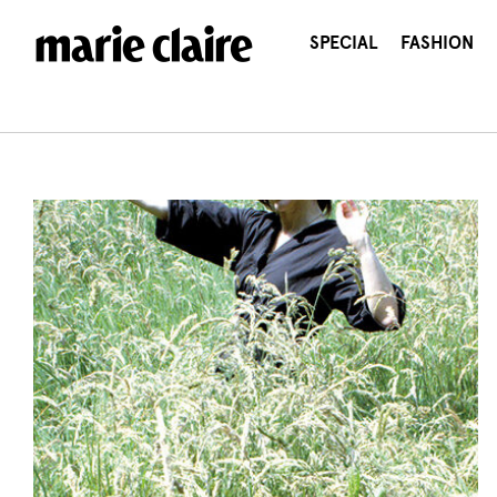
콘
텐
SPECIAL
FASHION
츠
로
건
너
뛰
기