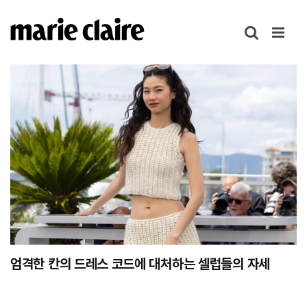
콘
텐
츠
로
건
너
뛰
기
엄격한 칸의 드레스 코드에 대처하는 셀럽들의 자세