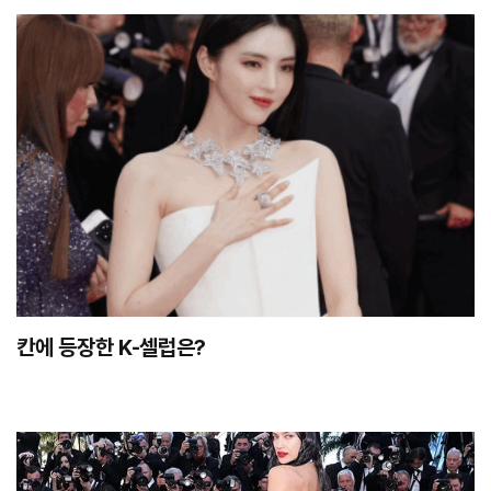
칸에 등장한 K-셀럽은?