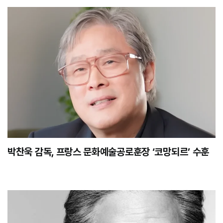
박찬욱 감독, 프랑스 문화예술공로훈장 ‘코망되르’ 수훈