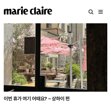
콘
텐
츠
로
건
너
뛰
기
이번 휴가 여기 어때요? – 상하이 편