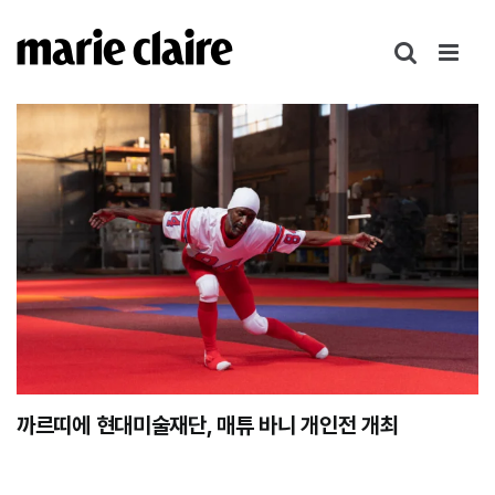
콘
텐
츠
로
건
너
뛰
기
까르띠에 현대미술재단, 매튜 바니 개인전
개최