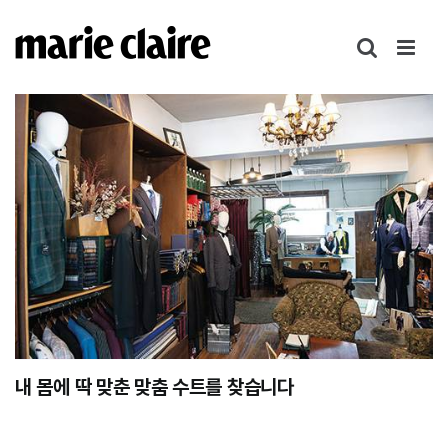
콘
텐
츠
로
건
너
뛰
기
내 몸에 딱 맞춘 맞춤 수트를 찾습니다