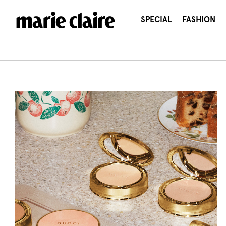
콘
텐
SPECIAL
FASHION
츠
로
건
너
뛰
기