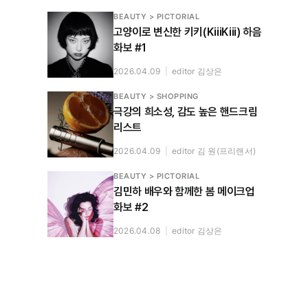
BEAUTY > PICTORIAL
고양이로 변신한 키키(KiiiKiii) 하음
화보 #1
2026.04.09
|
editor 김상은
BEAUTY > SHOPPING
극강의 희소성, 감도 높은 핸드크림
리스트
2026.04.09
|
editor 김 원(프리랜서)
BEAUTY > PICTORIAL
김민하 배우와 함께한 봄 메이크업
화보 #2
2026.04.08
|
editor 김상은