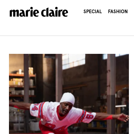
콘
텐
SPECIAL
FASHION
츠
로
건
너
뛰
기